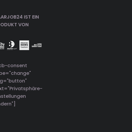
ARJOB24 IST EIN
RODUKT VON
cb-consent
ype="change"
g="button"
xt="Privatsphäre-
nstellungen
dern"]