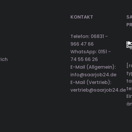
KONTAKT
SA
P
Telefon: 06831 -
966 47 66
WhatsApp: 0151 -
rich
74 55 66 26
[r
E-Mail (Allgemein):
t
info@saarjob24.de
ta
E-Mail (Vertrieb):
te
vertrieb@saarjob24.de
Ei
än