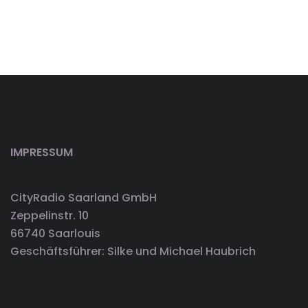
IMPRESSUM
CityRadio Saarland GmbH
Zeppelinstr. 10
66740 Saarlouis
Geschäftsführer: Silke und Michael Haubrich