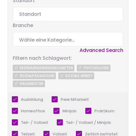
Standort
Branche
Advanced Search
Filtern nach Schlagwort:
ERZIEHUNGSWISSENSCHAFTEN
PSYCHOLOGIE
SOZIALPÄDAGOGIK
SOZIALE ARBEIT
HAUSMEISTER
Ausbildung
Freie Mitarbeit
Homeoffice
Minijob
Praktikum
Teil- / Vollzeit
Teil- / Vollzeit / Minijob
Teilzeit
Vollzeit
Zeitlich befristet