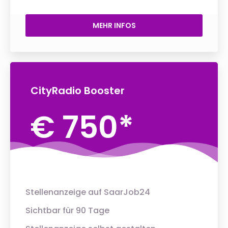
MEHR INFOS
CityRadio Booster
€ 750*
Stellenanzeige auf SaarJob24
Sichtbar für 90 Tage