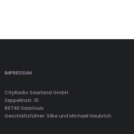
IMPRESSUM
CityRadio Saarland GmbH
Zeppelinstr. 10
66740 Saarlouis
Geschäftsführer: Silke und Michael Haubrich