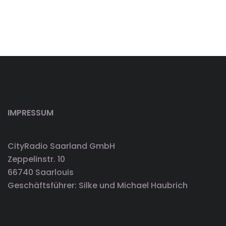
IMPRESSUM
CityRadio Saarland GmbH
Zeppelinstr. 10
66740 Saarlouis
Geschäftsführer: Silke und Michael Haubrich