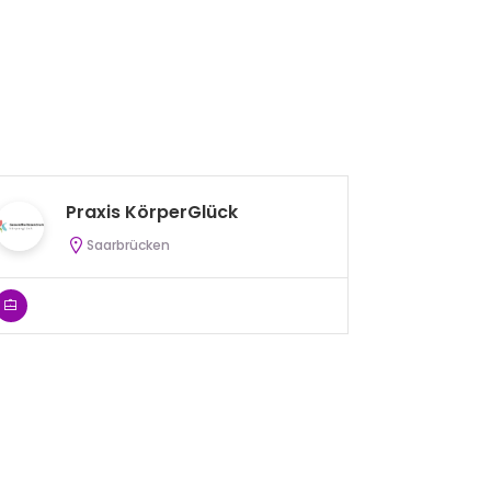
Praxis KörperGlück
O
Saarbrücken