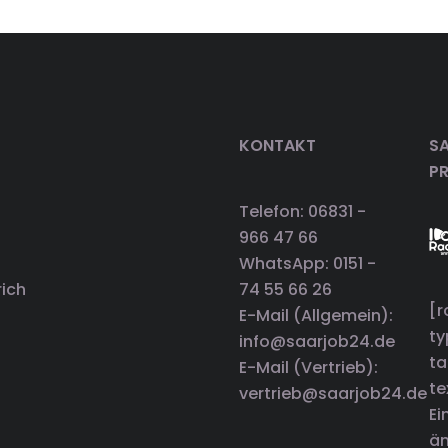
KONTAKT
SA
P
Telefon: 06831 -
966 47 66
WhatsApp: 0151 -
rich
74 55 66 26
[r
E-Mail (Allgemein):
t
info@saarjob24.de
ta
E-Mail (Vertrieb):
te
vertrieb@saarjob24.de
Ei
än