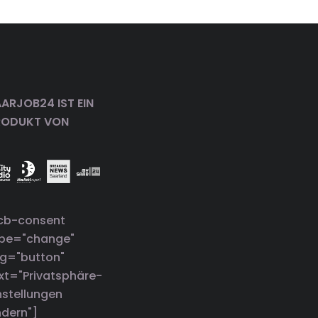
ARJOB24 IST EIN
RODUKT VON
cb-consent
ype="change"
g="button"
xt="Privatsphäre-
nstellungen
dern"]