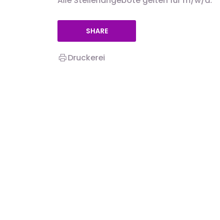
Alle Stellenangebote gelten für m/w/d.
SHARE
Druckerei