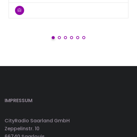
IMPRESSUM
CityRadio Saarland GmbH
Zeppelinstr. 10
66740 Saarlouis