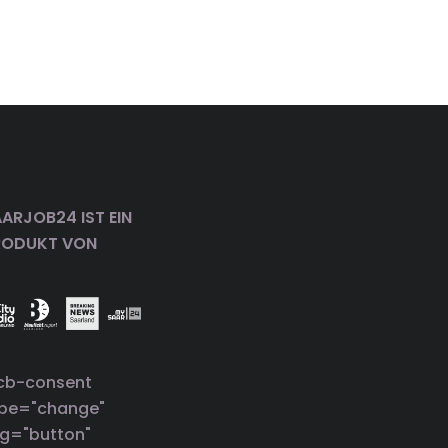
ARJOB24 IST EIN
RODUKT VON
cb-consent
ype="change"
g="button"