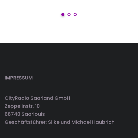
IMPRESSUM
CityRadio Saarland GmbH
Zeppelinstr. 10
66740 Saarlouis
Geschäftsführer: Silke und Michael Haubrich