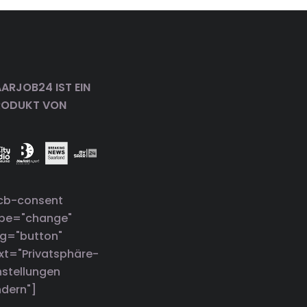
ARJOB24 IST EIN
RODUKT VON
cb-consent
ype="change"
g="button"
xt="Privatsphäre-
nstellungen
dern"]