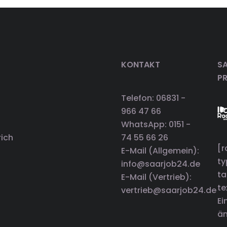
KONTAKT
SA
P
Telefon: 06831 -
966 47 66
WhatsApp: 0151 -
rich
74 55 66 26
[r
E-Mail (Allgemein):
t
info@saarjob24.de
ta
E-Mail (Vertrieb):
te
vertrieb@saarjob24.de
Ei
än