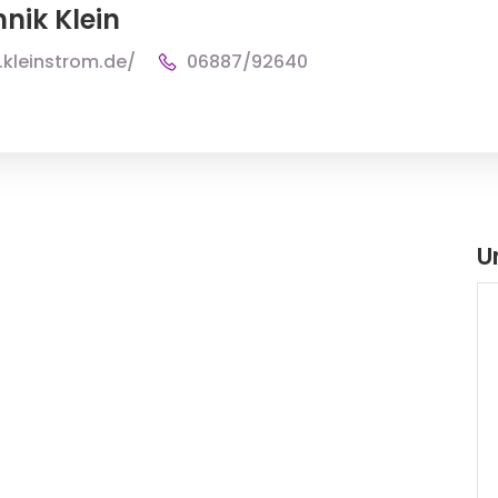
hnik Klein
.kleinstrom.de/
06887/92640
U