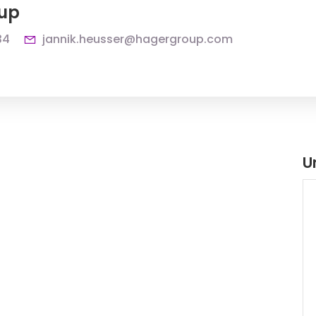
up
34
jannik.heusser@hagergroup.com
U