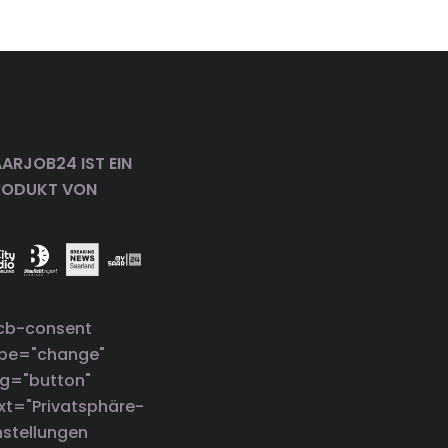
ARJOB24 IST EIN
RODUKT VON
cb-consent
ype="change"
g="button"
xt="Privatsphäre-
nstellungen