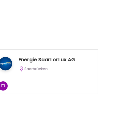
St
Energie SaarLorLux AG
H
Saarbrücken