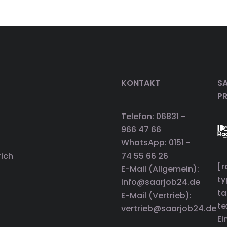
KONTAKT
SA
P
Telefon: 06831 -
966 47 66
WhatsApp: 0151 -
rich
74 55 66 26
[r
E-Mail (Allgemein):
t
info@saarjob24.de
ta
E-Mail (Vertrieb):
te
vertrieb@saarjob24.de
Ei