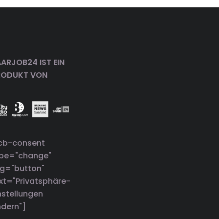
ARJOB24 IST EIN
RODUKT VON
cb-consent
ype="change"
g="button"
xt="Privatsphäre-
nstellungen
dern"]