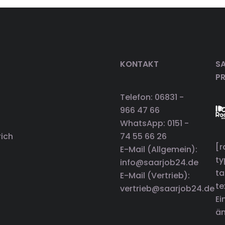
KONTAKT
SA
P
Telefon: 06831 -
966 47 66
WhatsApp: 0151 -
rich
74 55 66 26
[r
E-Mail (Allgemein):
t
info@saarjob24.de
ta
E-Mail (Vertrieb):
te
vertrieb@saarjob24.de
Ei
än