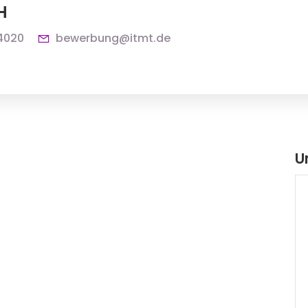
H
4020
bewerbung@itmt.de
U