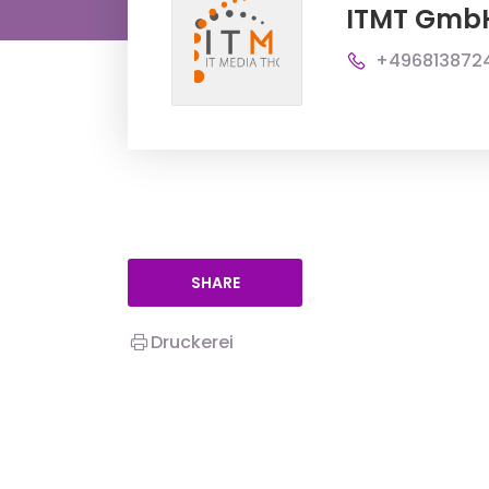
ITMT Gmb
+496813872
SHARE
Druckerei