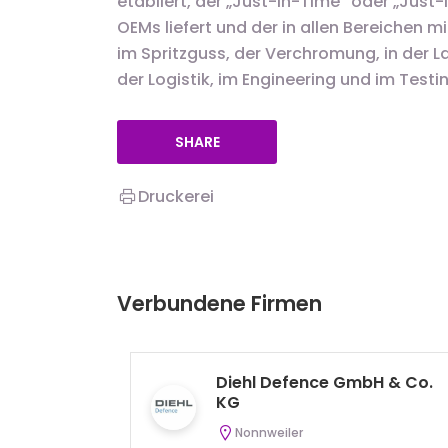
etabliert, der „Just-In-Time“ oder „Just
OEMs liefert und der in allen Bereichen 
im Spritzguss, der Verchromung, in der L
der Logistik, im Engineering und im Testi
SHARE
Druckerei
Verbundene Firmen
Diehl Defence GmbH & Co.
KG
Nonnweiler