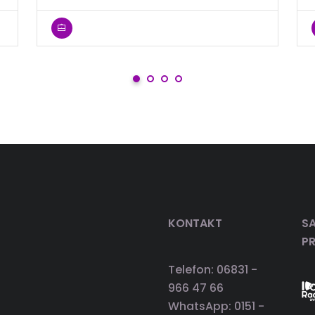
KONTAKT
SA
P
Telefon: 06831 -
966 47 66
WhatsApp: 0151 -