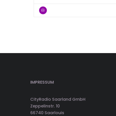
IMPRESSUM
CityRadio Saarland GmbH
Zeppelinstr. 10
66740 Saarlouis