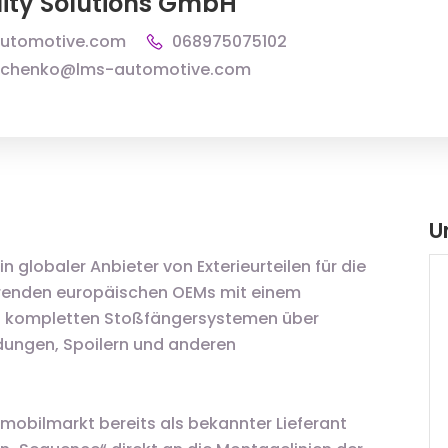
lity Solutions GmbH
automotive.com
068975075102
tschenko@lms-automotive.com
U
n globaler Anbieter von Exterieurteilen für die
ührenden europäischen OEMs mit einem
n kompletten Stoßfängersystemen über
eidungen, Spoilern und anderen
obilmarkt bereits als bekannter Lieferant