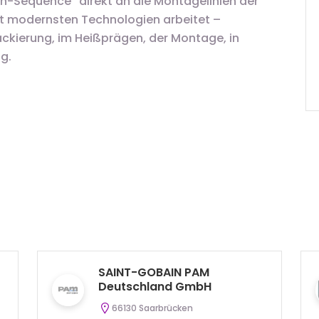
-In-Sequence“ direkt an die Montagelinien der
mit modernsten Technologien arbeitet –
ackierung, im Heißprägen, der Montage, in
ng.
SAINT-GOBAIN PAM
Deutschland GmbH
66130 Saarbrücken