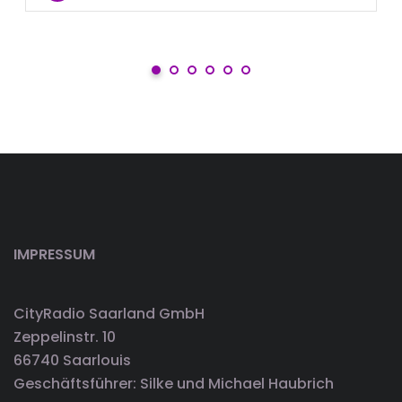
IMPRESSUM
CityRadio Saarland GmbH
Zeppelinstr. 10
66740 Saarlouis
Geschäftsführer: Silke und Michael Haubrich