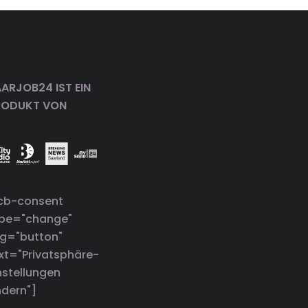
ARJOB24 IST EIN
RODUKT VON
cb-consent
ype="change"
g="button"
xt="Privatsphäre-
nstellungen
dern"]