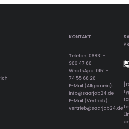
KONTAKT
SA
P
Telefon: 06831 -
966 47 66
WhatsApp: 0151 -
rich
74 55 66 26
[r
E-Mail (Allgemein):
t
info@saarjob24.de
ta
E-Mail (Vertrieb):
te
vertrieb@saarjob24.de
Ei
än