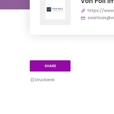
Von Poll I
https://www
saarlouis@v
SHARE
Druckerei