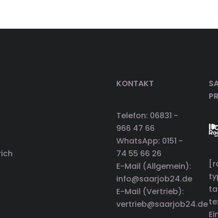
KONTAKT
SA
P
Telefon: 06831 -
966 47 66
WhatsApp: 0151 -
rich
74 55 66 26
[r
E-Mail (Allgemein):
t
info@saarjob24.de
ta
E-Mail (Vertrieb):
te
vertrieb@saarjob24.de
Ei