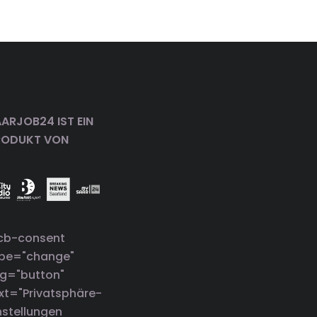
ARJOB24 IST EIN
RODUKT VON
cb-consent
ype="change"
g="button"
xt="Privatsphäre-
nstellungen