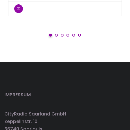
IMPRESSUM
CityRadio Saarland GmbH
Zeppelinstr. 10
66740 Saarlouis