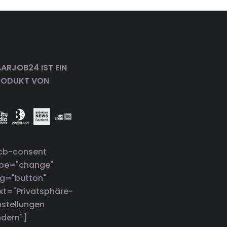
ARJOB24 IST EIN
RODUKT VON
cb-consent
ype="change"
g="button"
xt="Privatsphäre-
nstellungen
dern"]