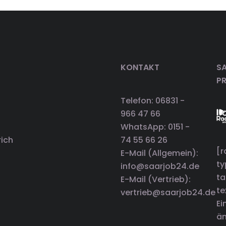
KONTAKT
SA
P
Telefon: 06831 -
966 47 66
WhatsApp: 0151 -
rich
74 55 66 26
[r
E-Mail (Allgemein):
t
info@saarjob24.de
ta
E-Mail (Vertrieb):
te
vertrieb@saarjob24.de
Ei
än