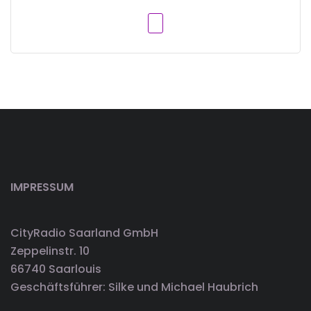
IMPRESSUM
CityRadio Saarland GmbH
Zeppelinstr. 10
66740 Saarlouis
Geschäftsführer: Silke und Michael Haubrich