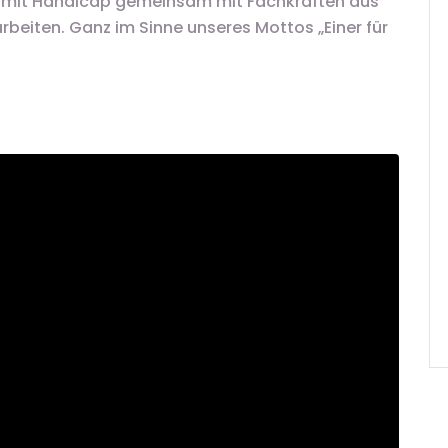
 mit Handicap gemeinsam mit Fachkräften aus
beiten. Ganz im Sinne unseres Mottos „Einer für