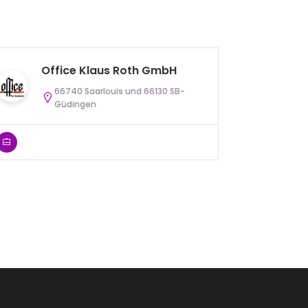
Vö
Office Klaus Roth GmbH
G
66740 Saarlouis und 66130 SB-
Güdingen