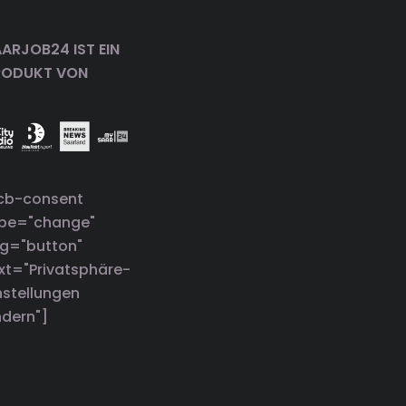
ARJOB24 IST EIN
RODUKT VON
cb-consent
ype="change"
g="button"
xt="Privatsphäre-
nstellungen
dern"]