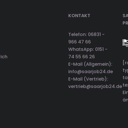
KONTAKT
SA
P
Telefon: 06831 -
966 47 66
WhatsApp: 0151 -
rich
74 55 66 26
[r
E-Mail (Allgemein):
t
info@saarjob24.de
ta
E-Mail (Vertrieb):
te
vertrieb@saarjob24.de
Ei
än