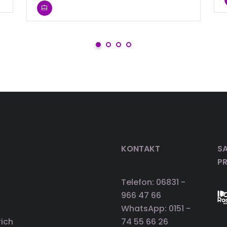
KONTAKT
SA
P
Telefon: 06831 -
966 47 66
WhatsApp: 0151 -
rich
74 55 66 26