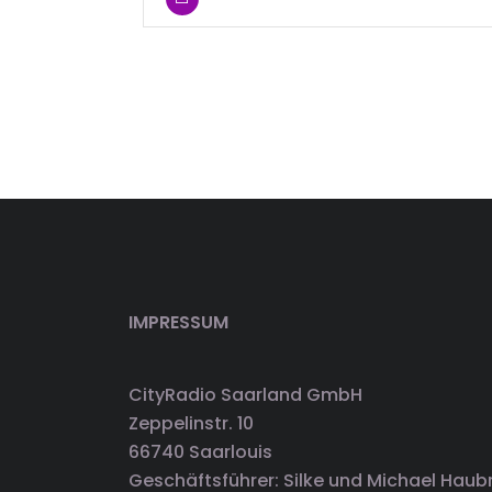
IMPRESSUM
CityRadio Saarland GmbH
Zeppelinstr. 10
66740 Saarlouis
Geschäftsführer: Silke und Michael Haub