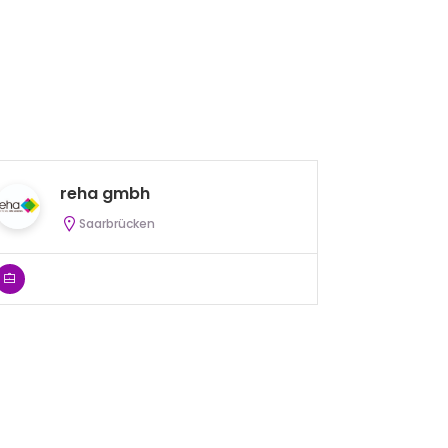
reha gmbh
i
Saarbrücken