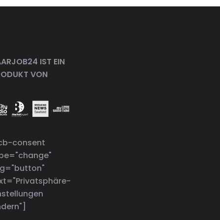
ARJOB24 IST EIN
RODUKT VON
cb-consent
ype="change"
g="button"
xt="Privatsphäre-
nstellungen
dern"]