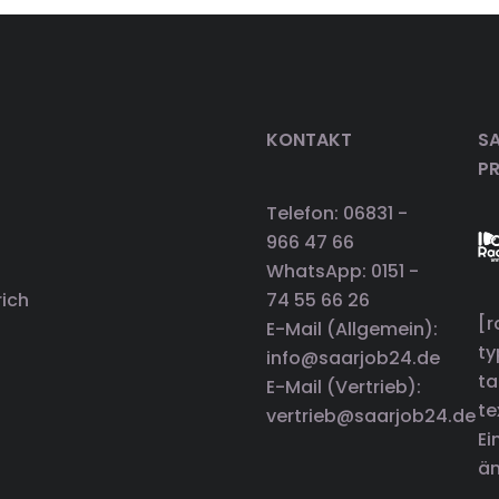
KONTAKT
SA
P
Telefon: 06831 -
966 47 66
WhatsApp: 0151 -
rich
74 55 66 26
[r
E-Mail (Allgemein):
t
info@saarjob24.de
ta
E-Mail (Vertrieb):
te
vertrieb@saarjob24.de
Ei
än