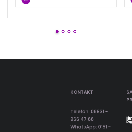
KONTAKT
SA
P
Telefon: 06831 -
966 47 66
WhatsApp: 0151 -