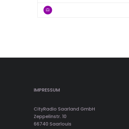
IMPRESSUM
CityRadio Saarland GmbH
Zeppelinstr. 10
66740 Saarlouis