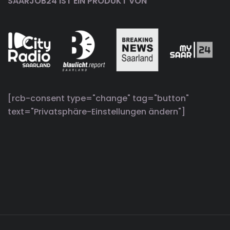
SAARJOB24 IST EIN PRODUKT VON
[rcb-consent type="change" tag="button"
text="Privatsphäre-Einstellungen ändern"]