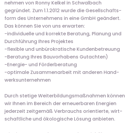
nehmen von Ronny Kelkel in Schwalbach
gegründet. Zum 1.1.2012 wurde die Gesell­schafts­
form des Unter­nehmens in eine GmbH geändert.
Das können Sie von uns erwarten:
-individuelle und korrekte Beratung, Planung und
Durchführung Ihres Projektes
-flexible und unbüro­kratische Kunden­betreuung
-Beratung Ihres Bauvorhabens Gutachten)
-Energie- und Förderberatung
-optimale Zusammen­arbeit mit anderen Hand­
werk­sunter­nehmen
Durch stetige Weiter­bildungs­maß­nahmen können
wir Ihnen im Bereich der erneuer­baren Energien
jederzeit zeitgemäß Verbrauchs orientierte, wirt­
schaft­liche und öko­logi­sche Lösung anbieten.