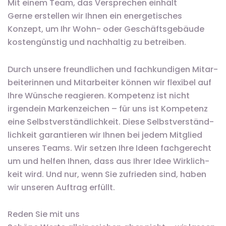
Mit einem Team, das Versprechen einhält
Gerne erstellen wir Ihnen ein energetisches
Konzept, um Ihr Wohn- oder Geschäfts­gebäude
koste­ngünstig und nach­haltig zu betreiben.
Durch unsere freund­lichen und fach­kundigen Mitar­
beite­rinnen und Mit­arbei­ter können wir flexibel auf
Ihre Wünsche rea­gieren. Kom­petenz ist nicht
irgend­ein Marken­zeichen – für uns ist Kom­petenz
eine Selbst­ver­ständ­lich­keit. Diese Selbst­ver­ständ­
lich­keit garan­tieren wir Ihnen bei jedem Mit­glied
unseres Teams. Wir setzen Ihre Ideen fach­gerecht
um und helfen Ihnen, dass aus Ihrer Idee Wirk­lich­
keit wird. Und nur, wenn Sie zu­frie­den sind, haben
wir unseren Auftrag erfüllt.
Reden Sie mit uns