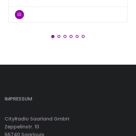
IMPRESSUM
CityRadio Saarland GmbH
Zeppelinstr. 10
66740 Saarlouis