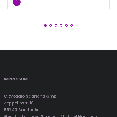
IMPRESSUM
CityRadio Saarland GmbH
Zeppelinstr. 10
66740 Saarlouis
Geschäftsführer: Silke und Michael Haubrich