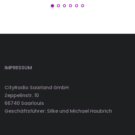
IMPRESSUM
CityRadio Saarland GmbH
Zeppelinstr. 10
66740 Saarlouis
Geschäftsführer: Silke und Michael Haubrich