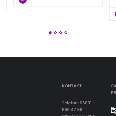
KONTAKT
SA
P
Telefon: 06831 -
966 47 66