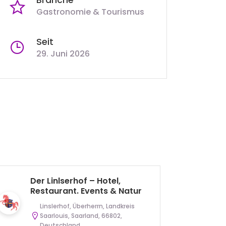
Gastronomie & Tourismus
Seit
29. Juni 2026
Der Linlserhof – Hotel,
De
Restaurant. Events & Natur
Re
Linslerhof, Überherrn, Landkreis
Saarlouis, Saarland, 66802,
Deutschland