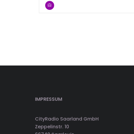
IMPRESSUM
CityRadio Saarland GmbH
Zeppelinstr. 10