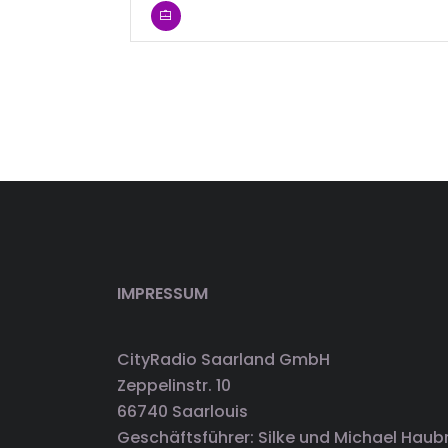
IMPRESSUM
CityRadio Saarland GmbH
Zeppelinstr. 10
66740 Saarlouis
Geschäftsführer: Silke und Michael Haub