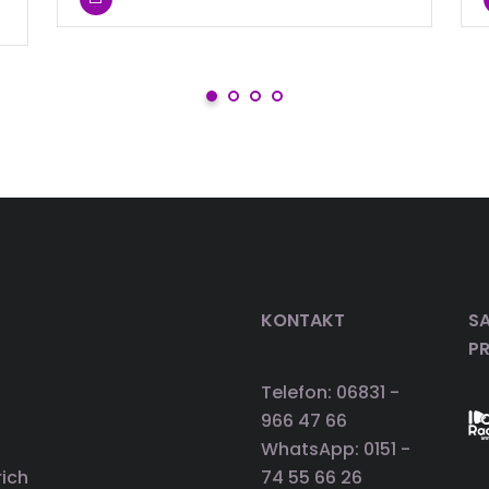
KONTAKT
SA
P
Telefon: 06831 -
966 47 66
WhatsApp: 0151 -
rich
74 55 66 26