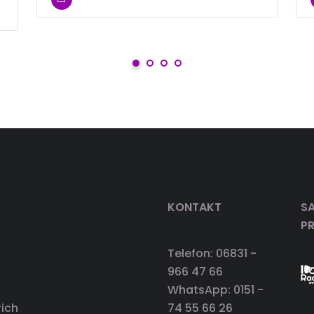
KONTAKT
SA
P
Telefon: 06831 -
966 47 66
WhatsApp: 0151 -
rich
74 55 66 26