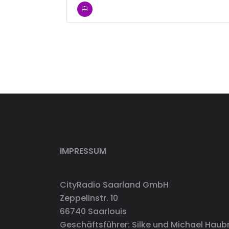
IMPRESSUM
CityRadio Saarland GmbH
Zeppelinstr. 10
66740 Saarlouis
Geschäftsführer: Silke und Michael Haub