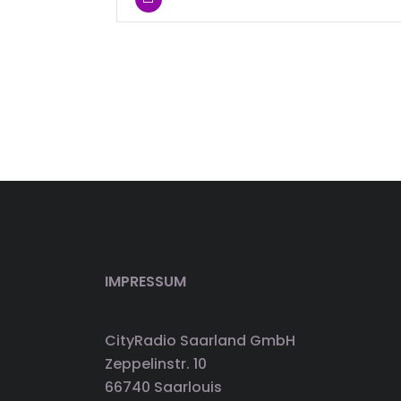
IMPRESSUM
CityRadio Saarland GmbH
Zeppelinstr. 10
66740 Saarlouis