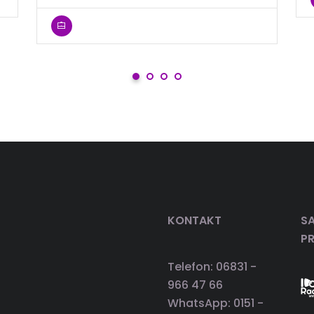
KONTAKT
SA
P
Telefon: 06831 -
966 47 66
WhatsApp: 0151 -