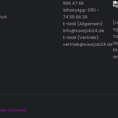
966 47 66
WhatsApp: 0151 -
rich
74 55 66 26
[r
E-Mail (Allgemein):
t
info@saarjob24.de
ta
E-Mail (Vertrieb):
te
vertrieb@saarjob24.de
Ei
än
adio Saarland