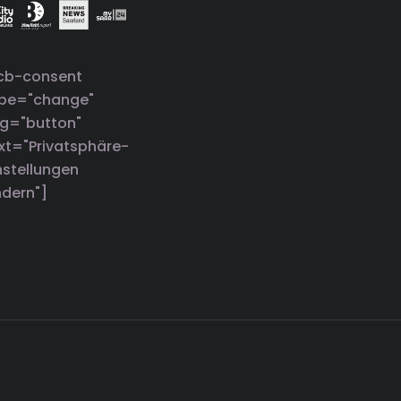
cb-consent
ype="change"
g="button"
xt="Privatsphäre-
nstellungen
dern"]