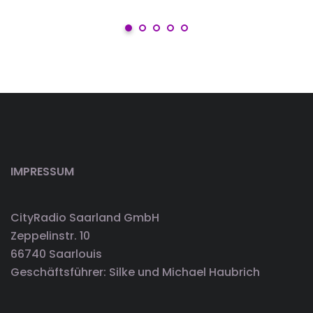
IMPRESSUM
CityRadio Saarland GmbH
Zeppelinstr. 10
66740 Saarlouis
Geschäftsführer: Silke und Michael Haubrich