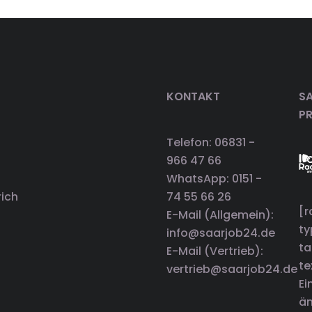
KONTAKT
SA
P
Telefon: 06831 -
966 47 66
WhatsApp: 0151 -
rich
74 55 66 26
[r
E-Mail (Allgemein):
t
info@saarjob24.de
ta
E-Mail (Vertrieb):
te
vertrieb@saarjob24.de
Ei
än