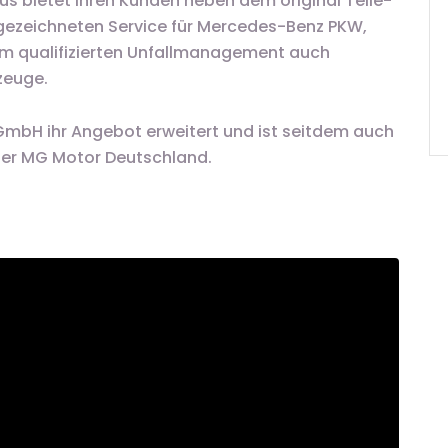
s bietet Ihren Kunden neben dem original Teile-
ezeichneten Service für Mercedes-Benz PKW,
m qualifizierten Unfallmanagement auch
zeuge.
GmbH ihr Angebot erweitert und ist seitdem auch
 der MG Motor Deutschland.