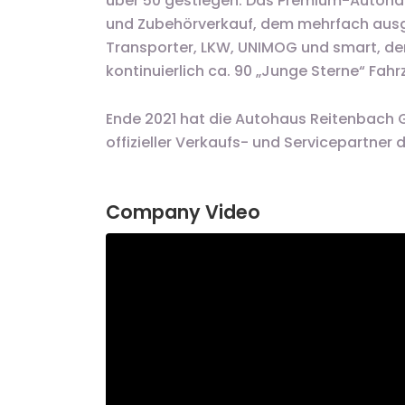
über 50 gestiegen. Das Premium-Autohau
und Zubehörverkauf, dem mehrfach ausg
Transporter, LKW, UNIMOG und smart, de
kontinuierlich ca. 90 „Junge Sterne“ Fahr
Ende 2021 hat die Autohaus Reitenbach 
offizieller Verkaufs- und Servicepartner
Company Video