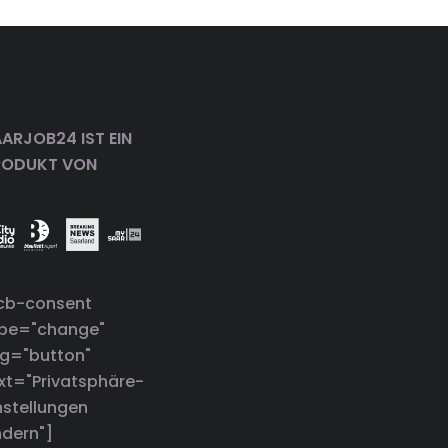
ARJOB24 IST EIN
RODUKT VON
cb-consent
ype="change"
g="button"
xt="Privatsphäre-
nstellungen
dern"]