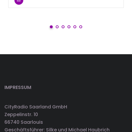
IMPRESSUM
CityRadio Saarland GmbH
Zeppelinstr. 10
66740 Saarlouis
Geschäftsführer: Silke und Michael Haubrich