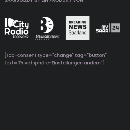
SAARJOB24 IST EIN PRODUKT VON
[rcb-consent type="change" tag="button"
text="Privatsphäre-Einstellungen ändern"]