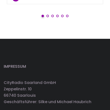
IMPRESSUM
CityRadio Saarland GmbH
Zeppelinstr. 10
66740 Saarlouis
Geschäftsführer: Silke und Michael Haubrich