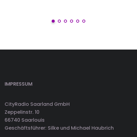
IMPRESSUM
CityRadio Saarland GmbH
Zeppelinstr. 10
66740 Saarlouis
Geschäftsführer: Silke und Michael Haubrich