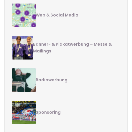
Web & Social Media
Banner- & Plakatwerbung – Messe &
Mailings
Radiowerbung
Sponsoring