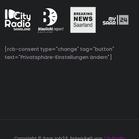
[rcb-consent type="change" tag="button"
text="Privatsphäre-Einstellungen ändern"]
Copyright © SaarJob24. Entwickelt von
CityRadio