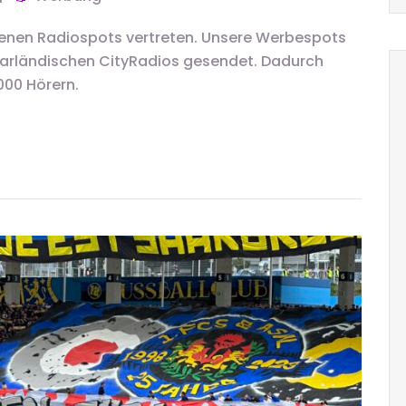
enen Radiospots vertreten. Unsere Werbespots
aarländischen CityRadios gesendet. Dadurch
.000 Hörern.