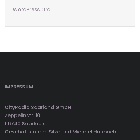
WordPress.org
IMPRESSUM
CityRadio Saarland GmbH
Zeppelinstr. 10
66740 Saarlouis
Geschäftsführer: Silke und Michael Haubrich