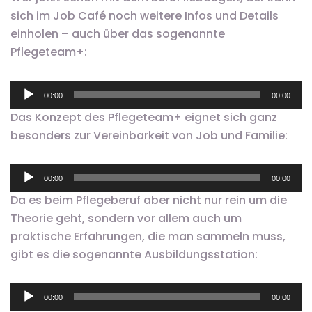
sich im Job Café noch weitere Infos und Details
einholen – auch über das sogenannte
Pflegeteam+:
Audio-
00:00
00:00
Player
Das Konzept des Pflegeteam+ eignet sich ganz
besonders zur Vereinbarkeit von Job und Familie:
Audio-
00:00
00:00
Player
Da es beim Pflegeberuf aber nicht nur rein um die
Theorie geht, sondern vor allem auch um
praktische Erfahrungen, die man sammeln muss,
gibt es die sogenannte Ausbildungsstation:
Audio-
00:00
00:00
Player