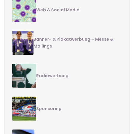
Web & Social Media
Banner- & Plakatwerbung – Messe &
Mailings
Radiowerbung
Sponsoring