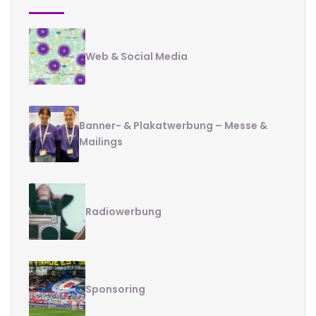
Web & Social Media
Banner- & Plakatwerbung – Messe &
Mailings
Radiowerbung
Sponsoring